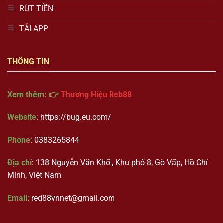
RÚT TIỀN
TẢI APP
THÔNG TIN
Xem thêm: 👉
Thương Hiệu Reb88
Website
: https://bug.eu.com/
Phone
: 0383265844
Địa chỉ
: 138 Nguyễn Văn Khối, Khu phố 8, Gò Vấp, Hồ Chí
Minh, Việt Nam
Email
:
red88vnnet@gmail.com