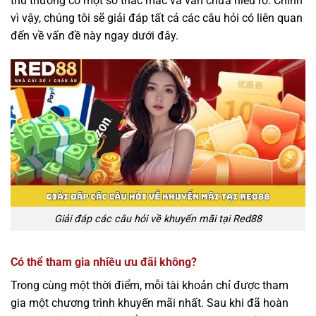
thủ thường có một số thắc mắc và vẫn chưa hiểu rõ. Chính
vì vậy, chúng tôi sẽ giải đáp tất cả các câu hỏi có liên quan
đến về vấn đề này ngay dưới đây.
Giải đáp các câu hỏi về khuyến mãi tại Red88
Có thể tham gia nhiều ưu đãi không?
Trong cùng một thời điểm, mỗi tài khoản chỉ được tham
gia một chương trình khuyến mãi nhất. Sau khi đã hoàn