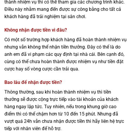
thành nhiệm vụ thì có thể tham gia các chương trình khác.
Điều này nhằm mang đến được sự công bằng cho tất cả
khách hàng đã trải nghiệm tại sân chơi.
Không nhận được tiền vì đâu?
Có một số trường hợp khách hàng đã hoàn thành nhiệm vụ
nhưng vẫn không thể nhận tiền thưởng. Đây có thể là do
anh em đã vi phạm các quy định tại nhà cái. Bên cạnh đó,
cùng có thể chưa hoàn thành được nhiệm vụ như tiền đặt
cược hay số vòng cược cần trải qua.
Bao lâu để nhận được tiền?
Thông thường, sau khi hoàn thành nhiệm vụ thì tiền
thưởng sẽ được cộng trực tiếp vào tài khoản của khách
hàng ngay lập tức. Tuy nhiên, nếu trong khung giờ cao
điểm thì có thể chậm hơn từ 10 đến 15 phút. Nhưng đã
vượt quá 24h vẫn chưa nhận được tiền thì hãy liên hệ trực
tiếp với nhân viên để hỗ trợ.