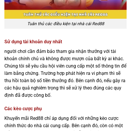
Tuân thủ các điều kiện tại nhà cái Red88
Sử dụng tài khoản duy nhất
người chơi cần đảm bảo tham gia nhận thưởng với tài
khoản chính chủ và không được mượn của bất kỳ ai khác.
Chúng tôi sẽ yêu cầu hội viên cung cấp một số thông tin để
làm bằng chứng. Trường hợp phát hiện ra vi phạm thì sẽ
thu hồi toàn bộ số tiền thưởng đó. Bên cạnh đó, nếu gây ra
các hậu quả nghiêm trọng thì sẽ xử lý theo đúng các quy
định đã được công bố.
Các kèo cược phụ
Khuyến mãi Red88 chỉ áp dụng đối với những kèo cược
chính thức do nhà cái cung cấp. Bên cạnh đó, còn có một