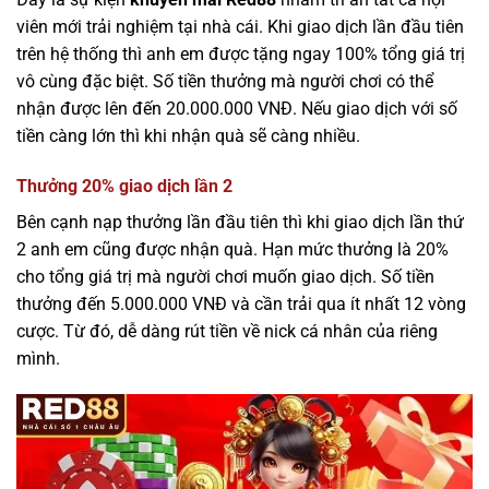
viên mới trải nghiệm tại nhà cái. Khi giao dịch lần đầu tiên
trên hệ thống thì anh em được tặng ngay 100% tổng giá trị
vô cùng đặc biệt. Số tiền thưởng mà người chơi có thể
nhận được lên đến 20.000.000 VNĐ. Nếu giao dịch với số
tiền càng lớn thì khi nhận quà sẽ càng nhiều.
Thưởng 20% giao dịch lần 2
Bên cạnh nạp thưởng lần đầu tiên thì khi giao dịch lần thứ
2 anh em cũng được nhận quà. Hạn mức thưởng là 20%
cho tổng giá trị mà người chơi muốn giao dịch. Số tiền
thưởng đến 5.000.000 VNĐ và cần trải qua ít nhất 12 vòng
cược. Từ đó, dễ dàng rút tiền về nick cá nhân của riêng
mình.