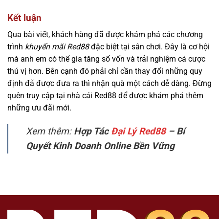
Kết luận
Qua bài viết, khách hàng đã được khám phá các chương
trình
khuyến mãi Red88
đặc biệt tại sân chơi. Đây là cơ hội
mà anh em có thể gia tăng số vốn và trải nghiệm cá cược
thú vị hơn. Bên cạnh đó phải chỉ cần thay đổi những quy
định đã được đưa ra thì nhận quà một cách dễ dàng. Đừng
quên truy cập tại nhà cái Red88 để được khám phá thêm
những ưu đãi mới.
Xem thêm:
Hợp Tác
Đại Lý Red88
– Bí
Quyết Kinh Doanh Online Bền Vững